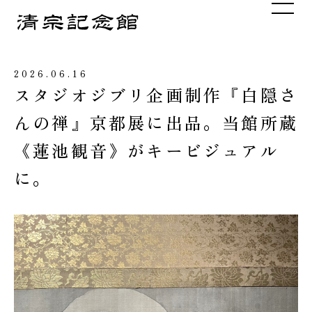
メニュ
2026.06.16
スタジオジブリ企画制作『白隠さ
んの禅』京都展に出品。当館所蔵
《蓮池観音》がキービジュアル
に。